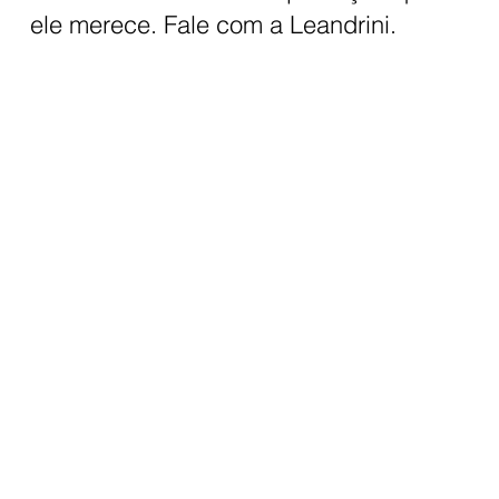
exemplo, geralmente leva de 2 a 3 dias úteis.
ele merece. Fale com a Leandrini.
Um Chrome Delete ou a pintura do teto pode
levar de 3 a 4 dias. Esses prazos incluem
todo o processo de preparação, aplicação e,
o mais importante, o tempo de cura
(secagem) correto dos materiais para
garantir a máxima qualidade e durabilidade.