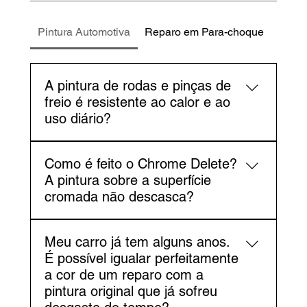
Pintura Automotiva
Reparo em Para-choque
Funil
A pintura de rodas e pinças de
freio é resistente ao calor e ao
uso diário?
Sim. Utilizamos um processo rigoroso que
Como é feito o Chrome Delete?
garante a máxima durabilidade. Para as
A pintura sobre a superfície
rodas, aplicamos um verniz de alta
cromada não descasca?
performance, resistente a produtos químicos
e pequenos impactos. Para as pinças de
Não, quando o processo é feito
freio, utilizamos tintas especiais de alta
Meu carro já tem alguns anos.
corretamente. O segredo está na preparação
temperatura, projetadas para suportar o
É possível igualar perfeitamente
minuciosa da peça. O processo envolve a
calor extremo gerado pela frenagem,
a cor de um reparo com a
remoção completa do brilho do cromo, a
garantindo que a cor e o acabamento
pintura original que já sofreu
aplicação de promotores de aderência
permaneçam intactos.