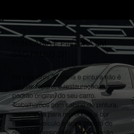
FUNILARIA E PINTURA EM
SÃO PAULO SP
Na Leandrini, funilaria e pintura não é
apenas reparo, é restauração do
padrão original do seu carro.
Trabalhamos com cabine de pintura,
colorimetria para reproduzir a cor
exata do veículo e acabamento de
nível concessionária, com atenção