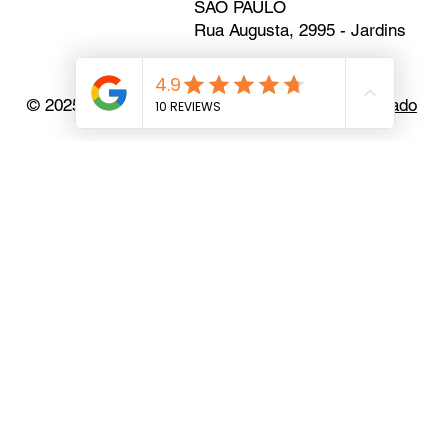
LOJAS
REDES SOCIAIS
Facebook
SÃO CAETANO DO SUL
Instagram
R. Nelly Pellegrino, 651 -
Nova Gerty
SÃO PAULO
Rua Augusta, 2995 - Jardins
© 2025 Grupo Leandrini. Criado por
Daniel Machado
Loja Virtual
Rodas
Rodas BMW
Rodas Mercedes