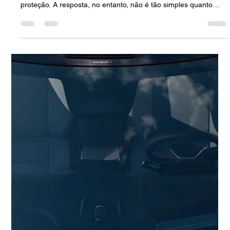
A dúvida sobre a aplicação de insulfilm no para-brisa é uma
das mais comuns entre motoristas que buscam mais conforto e
proteção. A resposta, no entanto, não é tão simples quanto
parece. Ela envolve o que a lei permite e, mais importante
ainda, o que a tecnologia do seu carro suporta. Como
especialistas em veículos de alta tecnologia, a Leandrini
preparou este guia definitivo para esclarecer as regras e
alertar sobre um risco crítico que a maioria das oficinas
desconhece ou i