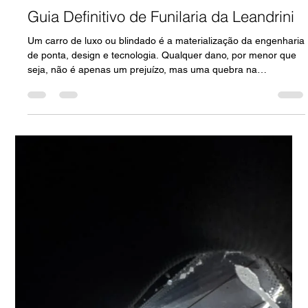
Daniel Machado
14 de out. de 2025
5 min de leitura
Guia Definitivo de Funilaria da Leandrini
Um carro de luxo ou blindado é a materialização da engenharia
de ponta, design e tecnologia. Qualquer dano, por menor que
seja, não é apenas um prejuízo, mas uma quebra na
integridade dessa obra. Por isso, o processo de reparo e
funilaria exige um nível de precisão, conhecimento e tecnologia
que vai muito além do convencional. Este guia da Leandrini foi
criado para esclarecer as dúvidas mais complexas e orientá-lo
a tomar a decisão certa, garantindo que seu veículo retorne ao