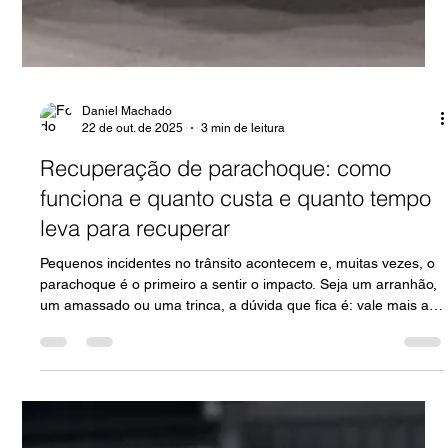
Daniel Machado
22 de out. de 2025
3 min de leitura
Recuperação de parachoque: como
funciona e quanto custa e quanto tempo
leva para recuperar
Pequenos incidentes no trânsito acontecem e, muitas vezes, o
parachoque é o primeiro a sentir o impacto. Seja um arranhão,
um amassado ou uma trinca, a dúvida que fica é: vale mais a
pena recuperar o parachoque ou trocá-lo por um novo? Na
Leandrini, com mais de 42 anos de experiência em veículos
premium, entendemos a importância de cada detalhe no seu
carro. Por isso, preparamos este artigo para te ajudar a tomar
a melhor decisão. A Função do Parachoque Vai Além da