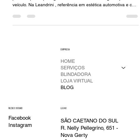
Onde Instalar Insulfilm em SP: Seu Guia
Completo de Película Solar Automotiva
Encontrar o lugar ideal onde aplicar insulfilm em SP é o
primeiro passo para garantir mais conforto e segurança ao seu
veículo. Na Leandrini , referência em estética automotiva e com
a confiança de mais de 520 mil seguidores no Instagram ,
entendemos que a escolha de um aplicador especializado
assegura um acabamento de alta qualidade e a tranquilidade
de usar um material durável e em conformidade com a lei. Para
quem busca excelência e conveniência, nossa localização é
um di
EMPRESA
HOME
SERVIÇOS
BLINDADORA
LOJA VIRTUAL
BLOG