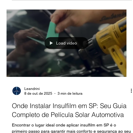
Quem tem um carro blindado geralmente faz duas perguntas
antes de instalar película: pode colocar insulfilm? E,
principalmente, qual película é a certa para vidro blindado? A
resposta é simples: pode sim , desde que o material seja
adequado para esse tipo de vidro e a instalação seja feita por
quem entende de blindagem automotiva. Em veículo blindado,
não dá para tratar o vidro como se fosse igual ao de um carro
comum. A escolha errada da película costuma gerar bolhas,
acaba
Load video
Leandrini
8 de out. de 2025
3 min de leitura