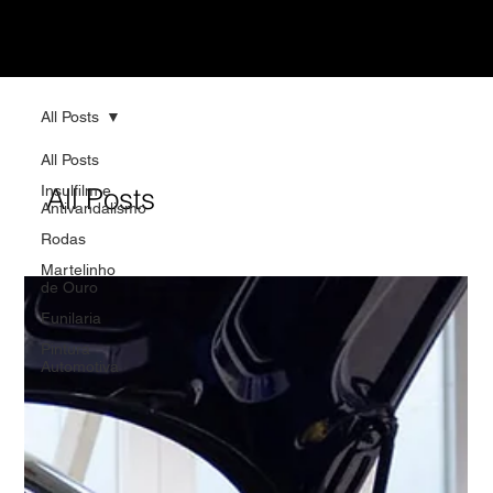
All Posts
All Posts
Insulfilm e
All Posts
Antivandalismo
Rodas
Martelinho
de Ouro
Funilaria
Pintura
Automotiva