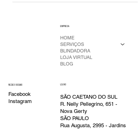
seja, não é apenas um prejuízo, mas uma quebra na
integridade dessa obra. Por isso, o processo de reparo e
funilaria exige um nível de precisão, conhecimento e tecnologia
que vai muito além do convencional. Este guia da Leandrini foi
criado para esclarecer as dúvidas mais complexas e orientá-lo
a tomar a decisão certa, garantindo que seu veículo retorne ao
EMPRESA
HOME
SERVIÇOS
BLINDADORA
LOJA VIRTUAL
BLOG
LOJAS
REDES SOCIAIS
Facebook
SÃO CAETANO DO SUL
Instagram
R. Nelly Pellegrino, 651 -
Nova Gerty
SÃO PAULO