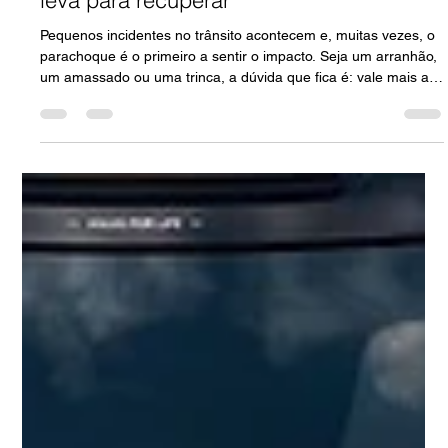
funciona e quanto custa e quanto tempo
leva para recuperar
Pequenos incidentes no trânsito acontecem e, muitas vezes, o
parachoque é o primeiro a sentir o impacto. Seja um arranhão,
um amassado ou uma trinca, a dúvida que fica é: vale mais a
pena recuperar o parachoque ou trocá-lo por um novo? Na
Leandrini, com mais de 42 anos de experiência em veículos
premium, entendemos a importância de cada detalhe no seu
carro. Por isso, preparamos este artigo para te ajudar a tomar
a melhor decisão. A Função do Parachoque Vai Além da
Estética