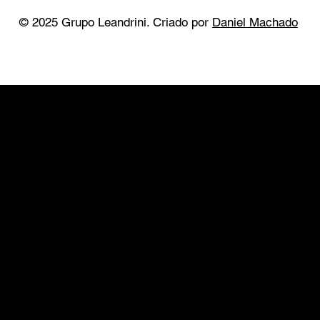
Rua Augusta, 2995 - Jardins
© 2025 Grupo Leandrini. Criado por
Daniel Machado
Loja Virtual
Rodas
Rodas BMW
Rodas Mercedes
Rodas Porsche
Pneus
Serviços
Martelinho de Ouro
Funilaria e Pintura
Conserto de Rodas