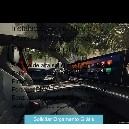
Instalação de Insulfilm e
Película Antivandalismo no
Pinheiros | Leandrini
Serviço de alta sofisticação em Película
Solar XPEL e Antivandalismo próximo a
Pinheiros. Proteção e design para seu
Porsche, BMW, Land Rover, Mercedes-
Benz ou elétrico de luxo, com o
acabamento que seu veículo merece.
Solicitar Orçamento Grátis