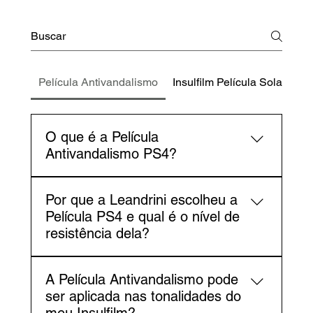
Película Antivandalismo
Insulfilm Película Solar
O que é a Película
Antivandalismo PS4?
A película PS4 Insulglass é um filme
Por que a Leandrini escolheu a
resistente aplicado nos vidros para aumentar
Película PS4 e qual é o nível de
a segurança contra roubos e vandalismo. Ela
resistência dela?
dificulta a quebra e, em caso de impacto,
segura os estilhaços, protegendo os
A PS4 (0,1 mm) oferece a melhor relação
ocupantes.
A Película Antivandalismo pode
entre segurança e praticidade. Em testes de
ser aplicada nas tonalidades do
laboratório, ela resistiu ao impacto de uma