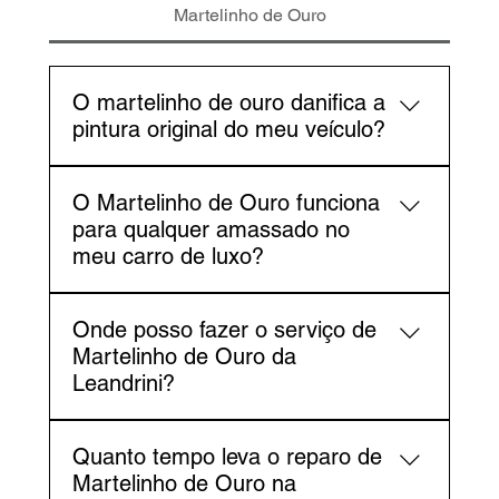
Martelinho de Ouro
O martelinho de ouro danifica a
pintura original do meu veículo?
Não. Nossa maior prioridade é a
O Martelinho de Ouro funciona
preservação. A Leandrini garante que o
para qualquer amassado no
Martelinho de Ouro não danifica e nem risca
meu carro de luxo?
a pintura original de fábrica.
Na Leandrini, o Martelinho de Ouro é a
Onde posso fazer o serviço de
técnica mais eficaz para amassados leves e
Martelinho de Ouro da
médios onde a pintura não foi danificada.
Leandrini?
Amassados com vincos agudos ou danos na
pintura geralmente exigem o serviço de
Você pode nos encontrar em dois endereços
Funilaria e Pintura de Alto Padrão da
Quanto tempo leva o reparo de
estratégicos: na Rua Augusta, nos Jardins
Leandrini para garantir um resultado
Martelinho de Ouro na
(São Paulo), ou em São Caetano do Sul, na
impecável.