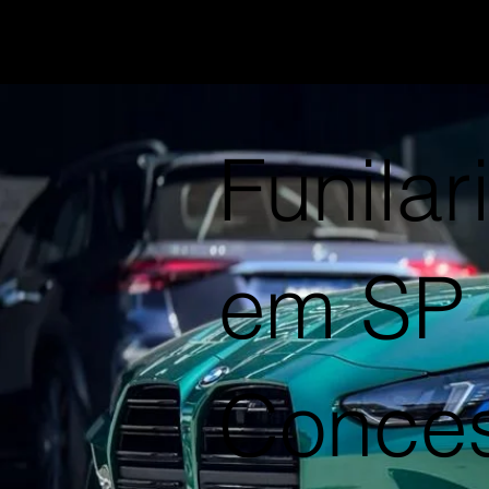
Funila
em SP
Conces