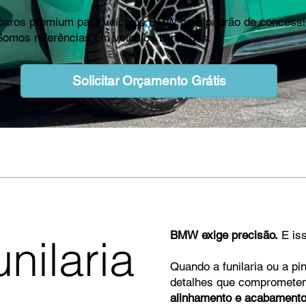
 reparos premium para veículos BMW com padrão de concessi
 Somos referências em veículos blindados.
Solicitar Orçamento Grátis
BMW exige precisão.
E iss
nilaria
Quando a funilaria ou a p
detalhes que comprometem
alinhamento e acabamento 