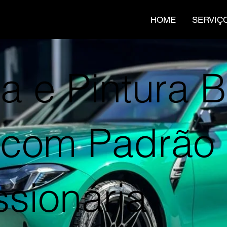
HOME
SERVIÇ
ria e Pintura
 com Padrão
sionária